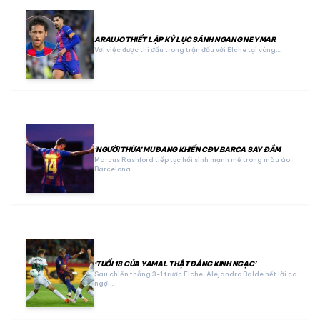
ARAUJO THIẾT LẬP KỶ LỤC SÁNH NGANG NEYMAR
Với việc được thi đấu trong trận đấu với Elche tại vòng…
‘NGƯỜI THỪA’ MU ĐANG KHIẾN CĐV BARCA SAY ĐẮM
Marcus Rashford tiếp tục hồi sinh mạnh mẽ trong màu áo
Barcelona…
‘TUỔI 18 CỦA YAMAL THẬT ĐÁNG KINH NGẠC’
Sau chiến thắng 3-1 trước Elche, Alejandro Balde hết lời ca
ngợi…