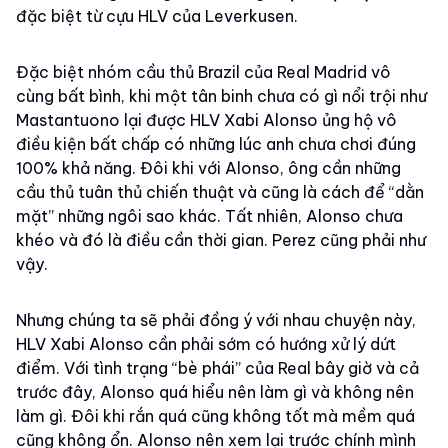
đặc biệt từ cựu HLV của Leverkusen.
Đặc biệt nhóm cầu thủ Brazil của Real Madrid vô
cùng bất bình, khi một tân binh chưa có gì nổi trội như
Mastantuono lại được HLV Xabi Alonso ủng hộ vô
điều kiện bất chấp có những lúc anh chưa chơi đúng
100% khả năng. Đôi khi với Alonso, ông cần những
cầu thủ tuân thủ chiến thuật và cũng là cách để “dằn
mặt” những ngôi sao khác. Tất nhiên, Alonso chưa
khéo và đó là điều cần thời gian. Perez cũng phải như
vậy.
Nhưng chúng ta sẽ phải đồng ý với nhau chuyện này,
HLV Xabi Alonso cần phải sớm có hướng xử lý dứt
điểm. Với tình trạng “bè phái” của Real bây giờ và cả
trước đây, Alonso quá hiểu nên làm gì và không nên
làm gì. Đôi khi rắn quá cũng không tốt mà mềm quá
cũng không ổn. Alonso nên xem lại trước chính mình