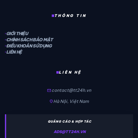
THÔNG TIN
GIỚI THIỆU
CHÍNH SÁCH BẢO MẬT
ĐIỀU KHOẢN SỬ DỤNG
LIÊN HỆ
LIÊN HỆ
contact@tt24h.vn
mail
Hà Nội, Việt Nam
location_on
QUẢNG CÁO & HỢP TÁC
ADS@TT24H.VN