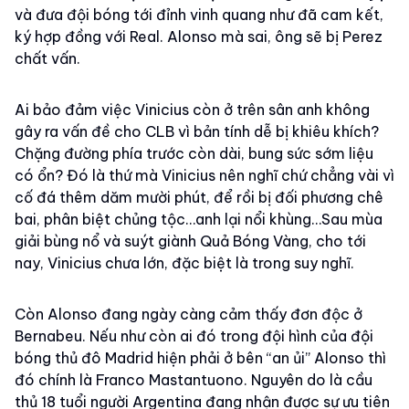
và đưa đội bóng tới đỉnh vinh quang như đã cam kết,
ký hợp đồng với Real. Alonso mà sai, ông sẽ bị Perez
chất vấn.
Ai bảo đảm việc Vinicius còn ở trên sân anh không
gây ra vấn đề cho CLB vì bản tính dễ bị khiêu khích?
Chặng đường phía trước còn dài, bung sức sớm liệu
có ổn? Đó là thứ mà Vinicius nên nghĩ chứ chẳng vài vì
cố đá thêm dăm mười phút, để rồi bị đối phương chê
bai, phân biệt chủng tộc…anh lại nổi khùng…Sau mùa
giải bùng nổ và suýt giành Quả Bóng Vàng, cho tới
nay, Vinicius chưa lớn, đặc biệt là trong suy nghĩ.
Còn Alonso đang ngày càng cảm thấy đơn độc ở
Bernabeu. Nếu như còn ai đó trong đội hình của đội
bóng thủ đô Madrid hiện phải ở bên “an ủi” Alonso thì
đó chính là Franco Mastantuono. Nguyên do là cầu
thủ 18 tuổi người Argentina đang nhận được sự ưu tiên