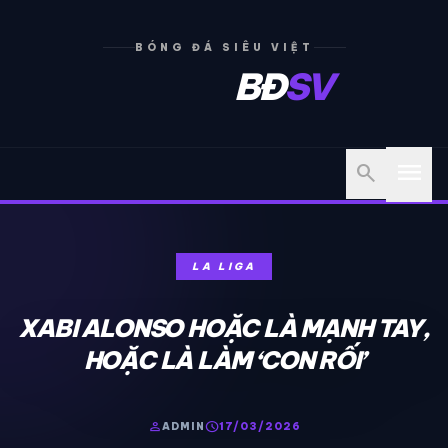
BÓNG ĐÁ SIÊU VIỆT
BĐ
SV
menu
search
LA LIGA
XABI ALONSO HOẶC LÀ MẠNH TAY,
HOẶC LÀ LÀM ‘CON RỐI’
person
schedule
ADMIN
17/03/2026