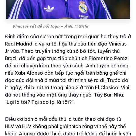
Vinicius rất dễ nổi loạn – Ảnh: @Gilld
Đỉnh điểm của sự rạn nứt trong mối quan hệ thầy trò ở
Real Madrid là vụ ra tối hậu thư của tiền đạo Vinicius
Jr vừa. Theo truyền thông xứ sở bò tót, tuyển thủ
Brazil đã đến gặp trực tiếp chủ tịch Florentino Perez
để nói chuyện kèm theo yêu sách. Anh tuyên bố rằng,
nếu Xabi Alonso còn tiếp tục ngồi trên băng ghế chỉ
đạo của đội nhà ở mùa tới thì mình sẽ ra đi. Trước đó
ít ngày, khi bị rút ra trong hiệp 2 ở trận El Clasico, Vini
đã hét thẳng vào mặt ông thầy người Tây Ban Nha:
“Lại là tôi? Tại sao lại là tôi?”.
Điều cơ bản ở mỗi cầu thủ là tuân theo chỉ đạo từ
HLV và HLV không phải giải thích rằng vì thế này thế
khác. Alonso được thuê, được trả lương để huấn luyện