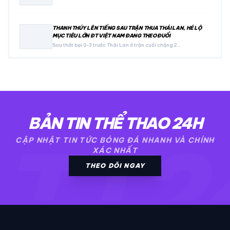
THANH THÚY LÊN TIẾNG SAU TRẬN THUA THÁI LAN, HÉ LỘ
MỤC TIÊU LỚN ĐT VIỆT NAM ĐANG THEO ĐUỔI
Sau thất bại 0-3 trước Thái Lan ở trận cuối chặng 2…
BẢN TIN THỂ THAO 24H
TT2
CẬP NHẬT TIN TỨC BÓNG ĐÁ NHANH VÀ CHÍNH
XÁC NHẤT
THEO DÕI NGAY