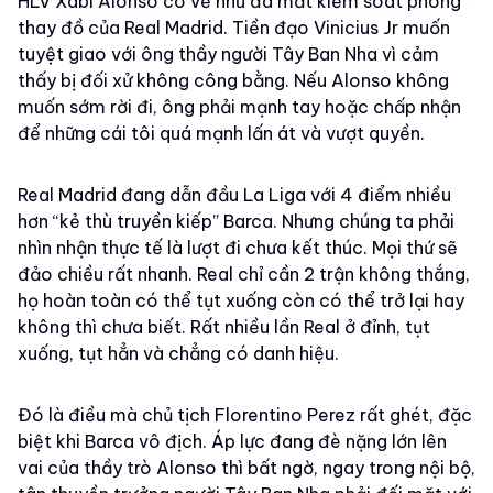
HLV Xabi Alonso có vẻ như đã mất kiểm soát phòng
thay đồ của Real Madrid. Tiền đạo Vinicius Jr muốn
tuyệt giao với ông thầy người Tây Ban Nha vì cảm
thấy bị đối xử không công bằng. Nếu Alonso không
muốn sớm rời đi, ông phải mạnh tay hoặc chấp nhận
để những cái tôi quá mạnh lấn át và vượt quyền.
Real Madrid đang dẫn đầu La Liga với 4 điểm nhiều
hơn “kẻ thù truyền kiếp” Barca. Nhưng chúng ta phải
nhìn nhận thực tế là lượt đi chưa kết thúc. Mọi thứ sẽ
đảo chiều rất nhanh. Real chỉ cần 2 trận không thắng,
họ hoàn toàn có thể tụt xuống còn có thể trở lại hay
không thì chưa biết. Rất nhiều lần Real ở đỉnh, tụt
xuống, tụt hẳn và chẳng có danh hiệu.
Đó là điều mà chủ tịch Florentino Perez rất ghét, đặc
biệt khi Barca vô địch. Áp lực đang đè nặng lớn lên
vai của thầy trò Alonso thì bất ngờ, ngay trong nội bộ,