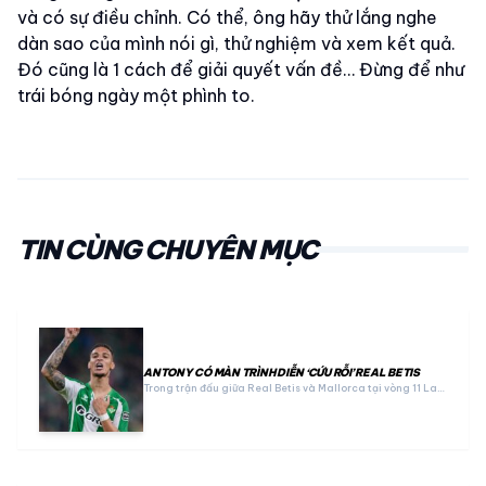
và có sự điều chỉnh. Có thể, ông hãy thử lắng nghe
dàn sao của mình nói gì, thử nghiệm và xem kết quả.
Đó cũng là 1 cách để giải quyết vấn đề… Đừng để như
trái bóng ngày một phình to.
TIN CÙNG CHUYÊN MỤC
ANTONY CÓ MÀN TRÌNH DIỄN ‘CỨU RỖI’ REAL BETIS
Trong trận đấu giữa Real Betis và Mallorca tại vòng 11 La…