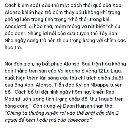
Cách kiểm soát cầu thủ một cách thái quá của Xabi
Alonso khiến học trò cảm thấy bầu không khí trong
phòng luôn trong tình trạng “khó thở” trong khi
Ancelotti lại hòa nhã, mềm mỏng và rất biết “chiều
các con”. Những lời nói của cựu tuyển thủ Tây Ban
Nha ngày càng trở nên thiếu trọng lượng với chính các
học trò.
Nói đơn giản, họ bất phục Alonso. Sau trận hòa không
bàn thắng trên sân của Vallecano ở vòng 12 La Liga,
xuất hiện thêm làn sóng cầu thủ chỉ trích chiến thuật
của ông Xabi Alonso. Tiền đạo Kylian Mbappe tuyên
bố: “Cách bố trí đội hình ngày hôm nay khiến Real
Madrid luôn trong tình trạng chấp đối thủ 1 người trên
hàng công”. Còn trung vệ Dean Huijsen than thở:
“Chúng ta thường xuyên rơi vào thế phải cần đến 2
người để kèm 1 cầu thủ của Vallecano”.