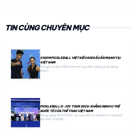
TIN CÙNG CHUYÊN MỤC
CHỊ EM PICKLEBALL VIỆT KIỀU GHI DẤU ẤN MẠNH TẠI
VIỆT NAM
Từ ngôi vô địch PPA Vietnam Cup đến những hoạt động
thiện…
PICKLEBALL D-JOY TOUR 2026: KHẲNG ĐỊNH VỊ THẾ
QUỐC TẾ CỦA THỂ THAO VIỆT NAM
Sáng ngày 19/3/2026, tại cụm sân Pickleball D-Joy Nam
Sài Gòn TP.HCM,…