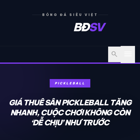
BÓNG ĐÁ SIÊU VIỆT
BĐ
SV
menu
search
PICKLEBALL
GIÁ THUÊ SÂN PICKLEBALL TĂNG
NHANH, CUỘC CHƠI KHÔNG CÒN
‘DỄ CHỊU’ NHƯ TRƯỚC