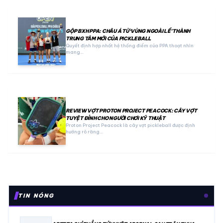
GỘP BXH PPA: CHÂU Á TỪ ‘VÙNG NGOÀI LỀ’ THÀNH
TRUNG TÂM MỚI CỦA PICKLEBALL
Quyết định hợp nhất hệ thống điểm của PPA thoạt nhìn
mang…
REVIEW VỢT PROTON PROJECT PEACOCK: CÂY VỢT
TUYỆT ĐỈNH CHO NGƯỜI CHƠI KỸ THUẬT
Proton Project Peacock là cây vợt pickleball được định
hướng rõ ràng…
TIN NÓNG