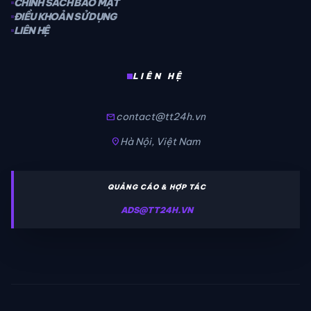
CHÍNH SÁCH BẢO MẬT
ĐIỀU KHOẢN SỬ DỤNG
LIÊN HỆ
LIÊN HỆ
contact@tt24h.vn
mail
Hà Nội, Việt Nam
location_on
QUẢNG CÁO & HỢP TÁC
ADS@TT24H.VN