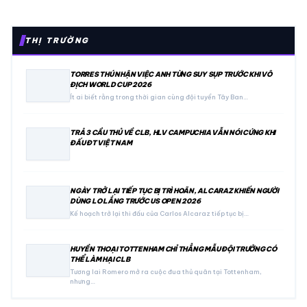
THỊ TRƯỜNG
TORRES THÚ NHẬN VIỆC ANH TỪNG SUY SỤP TRƯỚC KHI VÔ
ĐỊCH WORLD CUP 2026
Ít ai biết rằng trong thời gian cùng đội tuyển Tây Ban…
TRẢ 3 CẦU THỦ VỀ CLB, HLV CAMPUCHIA VẪN NÓI CỨNG KHI
ĐẤU ĐT VIỆT NAM
NGÀY TRỞ LẠI TIẾP TỤC BỊ TRÌ HOÃN, ALCARAZ KHIẾN NGƯỜI
DÙNG LO LẮNG TRƯỚC US OPEN 2026
Kế hoạch trở lại thi đấu của Carlos Alcaraz tiếp tục bị…
HUYỀN THOẠI TOTTENHAM CHỈ THẲNG MẪU ĐỘI TRƯỞNG CÓ
THỂ LÀM HẠI CLB
Tương lai Romero mở ra cuộc đua thủ quân tại Tottenham,
nhưng…