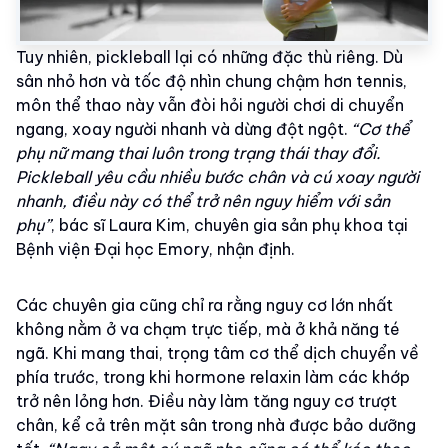
Tuy nhiên, pickleball lại có những đặc thù riêng. Dù
sân nhỏ hơn và tốc độ nhìn chung chậm hơn tennis,
môn thể thao này vẫn đòi hỏi người chơi di chuyển
ngang, xoay người nhanh và dừng đột ngột.
“Cơ thể
phụ nữ mang thai luôn trong trạng thái thay đổi.
Pickleball yêu cầu nhiều bước chân và cú xoay người
nhanh, điều này có thể trở nên nguy hiểm với sản
phụ”
, bác sĩ Laura Kim, chuyên gia sản phụ khoa tại
Bệnh viện Đại học Emory, nhận định.
Các chuyên gia cũng chỉ ra rằng nguy cơ lớn nhất
không nằm ở va chạm trực tiếp, mà ở khả năng té
ngã. Khi mang thai, trọng tâm cơ thể dịch chuyển về
phía trước, trong khi hormone relaxin làm các khớp
trở nên lỏng hơn. Điều này làm tăng nguy cơ trượt
chân, kể cả trên mặt sân trong nhà được bảo dưỡng