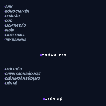
ANH
BÓNG CHUYỀN
CHÂU ÂU
ĐỨC
LỊCH THI ĐẤU
PHÁP
PICKLEBALL
TÂY BAN NHA
THÔNG TIN
GIỚI THIỆU
CHÍNH SÁCH BẢO MẬT
ĐIỀU KHOẢN SỬ DỤNG
LIÊN HỆ
LIÊN HỆ