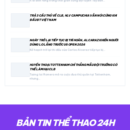
Ít ai biết rằng trong thời gian cùng đội tuyển Tây Ban…
TRẢ 3 CẦU THỦ VỀ CLB, HLV CAMPUCHIA VẪN NÓI CỨNG KHI
ĐẤU ĐT VIỆT NAM
NGÀY TRỞ LẠI TIẾP TỤC BỊ TRÌ HOÃN, ALCARAZ KHIẾN NGƯỜI
DÙNG LO LẮNG TRƯỚC US OPEN 2026
Kế hoạch trở lại thi đấu của Carlos Alcaraz tiếp tục bị…
HUYỀN THOẠI TOTTENHAM CHỈ THẲNG MẪU ĐỘI TRƯỞNG CÓ
THỂ LÀM HẠI CLB
Tương lai Romero mở ra cuộc đua thủ quân tại Tottenham,
nhưng…
BẢN TIN THỂ THAO 24H