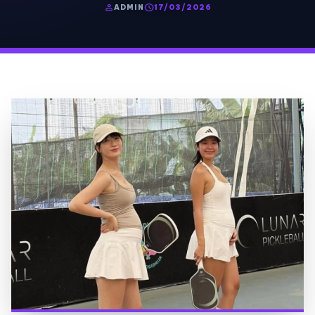
person
schedule
ADMIN
17/03/2026