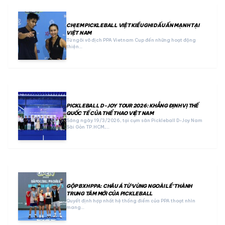
CHỊ EM PICKLEBALL VIỆT KIỀU GHI DẤU ẤN MẠNH TẠI
VIỆT NAM
Từ ngôi vô địch PPA Vietnam Cup đến những hoạt động
thiện…
PICKLEBALL D-JOY TOUR 2026: KHẲNG ĐỊNH VỊ THẾ
QUỐC TẾ CỦA THỂ THAO VIỆT NAM
Sáng ngày 19/3/2026, tại cụm sân Pickleball D-Joy Nam
Sài Gòn TP.HCM,…
GỘP BXH PPA: CHÂU Á TỪ ‘VÙNG NGOÀI LỀ’ THÀNH
TRUNG TÂM MỚI CỦA PICKLEBALL
Quyết định hợp nhất hệ thống điểm của PPA thoạt nhìn
mang…