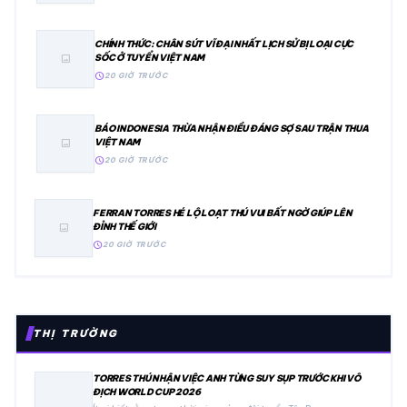
CHÍNH THỨC: CHÂN SÚT VĨ ĐẠI NHẤT LỊCH SỬ BỊ LOẠI CỰC
SỐC Ở TUYỂN VIỆT NAM
image
schedule
20 GIỜ TRƯỚC
BÁO INDONESIA THỪA NHẬN ĐIỀU ĐÁNG SỢ SAU TRẬN THUA
VIỆT NAM
image
schedule
20 GIỜ TRƯỚC
FERRAN TORRES HÉ LỘ LOẠT THÚ VUI BẤT NGỜ GIÚP LÊN
ĐỈNH THẾ GIỚI
image
schedule
20 GIỜ TRƯỚC
THỊ TRƯỜNG
TORRES THÚ NHẬN VIỆC ANH TỪNG SUY SỤP TRƯỚC KHI VÔ
ĐỊCH WORLD CUP 2026