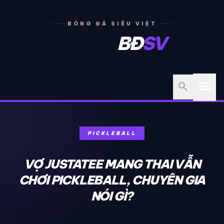
BÓNG ĐÁ SIÊU VIỆT
BĐ
SV
menu
search
PICKLEBALL
VỢ JUSTATEE MANG THAI VẪN
CHƠI PICKLEBALL, CHUYÊN GIA
NÓI GÌ?