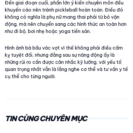
Đến giai đoạn cuối, phần lớn ý kiến chuyên môn đều
khuyến cáo nên tránh pickleball hoàn toàn. Điều đó
không có nghĩa là phụ nữ mang thai phải từ bỏ vận
động, mà nên chuyển sang các hình thức an toàn hơn
như đi bộ, bơi nhẹ hoặc yoga tiền sản.
Hình ảnh bà bầu vác vợt vì thế không phải điều cấm
kỵ tuyệt đối, nhưng đằng sau sự năng động ấy là
những rủi ro cần được cân nhắc kỹ lưỡng, với yếu tố
quan trọng nhất vẫn là lắng nghe cơ thể và tư vấn y tế
cụ thể cho từng người.
TIN CÙNG CHUYÊN MỤC